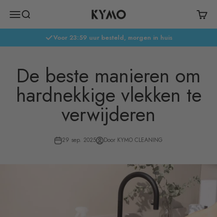
Naar inhoud
Kymo Cleaning
Menu
Zoeken
Winke
Voor 23:59 uur besteld, morgen in huis
De beste manieren om
hardnekkige vlekken te
verwijderen
29 sep. 2025
Door KYMO CLEANING