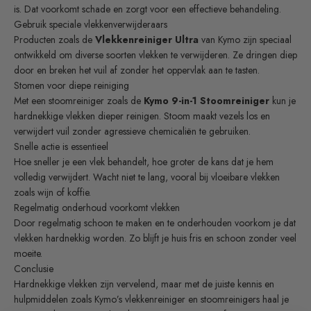
is. Dat voorkomt schade en zorgt voor een effectieve behandeling.
Gebruik speciale vlekkenverwijderaars
Producten zoals de
Vlekkenreiniger Ultra
van Kymo zijn speciaal
ontwikkeld om diverse soorten vlekken te verwijderen. Ze dringen diep
door en breken het vuil af zonder het oppervlak aan te tasten.
Stomen voor diepe reiniging
Met een stoomreiniger zoals de
Kymo 9-in-1 Stoomreiniger
kun je
hardnekkige vlekken dieper reinigen. Stoom maakt vezels los en
verwijdert vuil zonder agressieve chemicaliën te gebruiken.
Snelle actie is essentieel
Hoe sneller je een vlek behandelt, hoe groter de kans dat je hem
volledig verwijdert. Wacht niet te lang, vooral bij vloeibare vlekken
zoals wijn of koffie.
Regelmatig onderhoud voorkomt vlekken
Door regelmatig schoon te maken en te onderhouden voorkom je dat
vlekken hardnekkig worden. Zo blijft je huis fris en schoon zonder veel
moeite.
Conclusie
Hardnekkige vlekken zijn vervelend, maar met de juiste kennis en
hulpmiddelen zoals Kymo’s vlekkenreiniger en stoomreinigers haal je