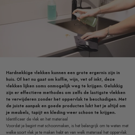
Hardnekkige vlekken kunnen een grote ergernis zijn in
huis. Of het nu gaat om koffie, wijn, vet of inkt, deze
vlekken lijken soms onmogelijk weg te krijgen. Gelukkig
zijn er effectieve methodes om zelfs de lastigste vlekken
te verwijderen zonder het oppervlak te beschadigen. Met
de juiste aanpak en goede producten lukt het je altijd om
je meubels, tapijt en kleding weer schoon te krijgen.
Identificeer de vlek en het materiaal
Voordat je begint met schoonmaken, is het belangrijk om te weten met
welke soort vlek je te maken hebt en van welk materiaal het oppervlak