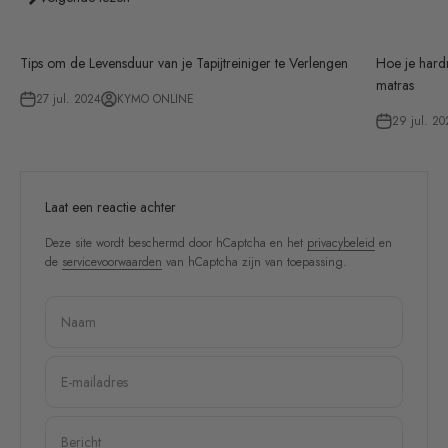
Tips om de Levensduur van je Tapijtreiniger te Verlengen
Hoe je hardn
matras
27 jul. 2024
KYMO ONLINE
29 jul. 20
Laat een reactie achter
Deze site wordt beschermd door hCaptcha en het
privacybeleid
en
de
servicevoorwaarden
van hCaptcha zijn van toepassing.
Naam
E-mailadres
Bericht