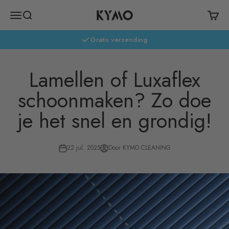
Naar inhoud
Kymo Cleaning
Menu
Zoeken
Winke
Gratis verzending
Lamellen of Luxaflex
schoonmaken? Zo doe
je het snel en grondig!
22 jul. 2025
Door KYMO CLEANING