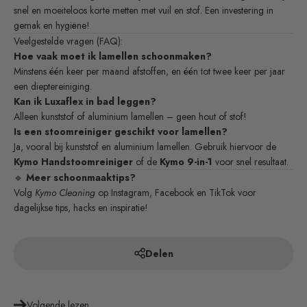
snel en moeiteloos korte metten met vuil en stof. Een investering in
gemak en hygiëne!
Veelgestelde vragen (FAQ):
Hoe vaak moet ik lamellen schoonmaken?
Minstens één keer per maand afstoffen, en één tot twee keer per jaar
een dieptereiniging.
Kan ik Luxaflex in bad leggen?
Alleen kunststof of aluminium lamellen – geen hout of stof!
Is een stoomreiniger geschikt voor lamellen?
Ja, vooral bij kunststof en aluminium lamellen. Gebruik hiervoor de
Kymo Handstoomreiniger
of de
Kymo 9-in-1
voor snel resultaat.
🔹
Meer schoonmaaktips?
Volg
Kymo Cleaning
op Instagram, Facebook en TikTok voor
dagelijkse tips, hacks en inspiratie!
Delen
Volgende lezen