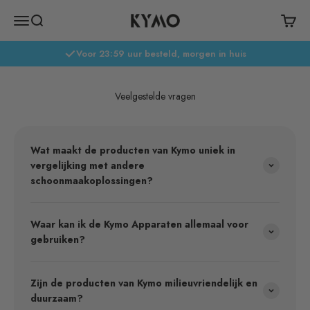
Naar inhoud
Kymo Cleaning
Menu
Zoeken
Winke
Voor 23:59 uur besteld, morgen in huis
Veelgestelde vragen
Wat maakt de producten van Kymo uniek in
vergelijking met andere
schoonmaakoplossingen?
Waar kan ik de Kymo Apparaten allemaal voor
gebruiken?
Zijn de producten van Kymo milieuvriendelijk en
duurzaam?